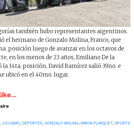
egorías también hubo representantes argentinos.
ió el hermano de Gonzalo Molina, Franco, que
ma. posición luego de avanzar en los octavos de
arte, en los menos de 23 años, Emiliano De la
la 14ta. posición, David Ramírez salió 39no. e
se ubicó en el 40mo. lugar.
ike...
aire
X
,
CICLISMO
,
DEPORTES
,
GONZALO MOLINA
,
SIMON FLARQUET
,
SPORTS