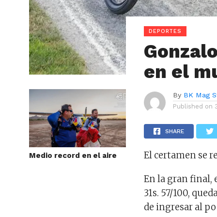
DEPORTES
Gonzalo
en el m
By
BK Mag S
Published on
SHARE
El certamen se re
Medio record en el aire
En la gran final,
31s. 57/100, qued
de ingresar al po